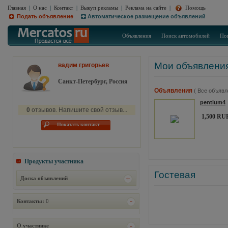
Главная
|
О нас
|
Контакт
|
Выкуп рекламы
|
Реклама на сайте
|
Помощь
Подать объявление
Автоматическое размещение объявлений
Объявления
Поиск автомобилей
По
Мои объявлени
вадим григорьев
Санкт-Петербург, Россия
Объявления
( Все объявл
pentium4
0
отзывов. Напишите свой отзыв...
1,500 RU
Показать контакт
Продукты участника
Гостевая
Доска объявлений
Контакты:
0
О участнике