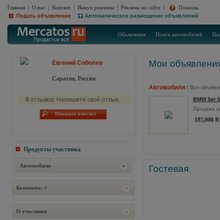
Главная
|
О нас
|
Контакт
|
Выкуп рекламы
|
Реклама на сайте
|
Помощь
Подать объявление
Автоматическое размещение объявлений
Объявления
Поиск автомобилей
По
Мои объявлени
Евгений Соболев
Саратов, Россия
Автомобили
( Все объявл
0
отзывов. Напишите свой отзыв...
BMW 5er 5
Продажа а
Показать контакт
185,000 
Продукты участника
Автомобили
Гостевая
Контакты:
0
О участнике