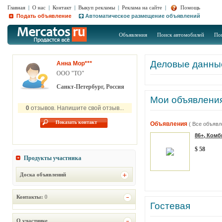
Главная
|
О нас
|
Контакт
|
Выкуп рекламы
|
Реклама на сайте
|
Помощь
Подать объявление
Автоматическое размещение объявлений
Объявления
Поиск автомобилей
По
Деловые данны
Анна Мор***
ООО "ТО"
Санкт-Петербург, Россия
Мои объявлени
0
отзывов. Напишите свой отзыв...
Показать контакт
Объявления
( Все объявл
86+, Комб
$ 58
Продукты участника
Доска объявлений
Контакты:
0
Гостевая
О участнике