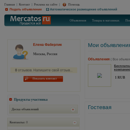
Главная
|
Контакт
|
Реклама на сайте
|
Помощь
Подать объявление
Автоматическое размещение объявлений
Объявления
Товары в магазинах
По
Мои объявлени
Елена Фаберлик
Москва, Россия
Объявления
( Все объявл
Бесплатна
компанию F
0
отзывов. Напишите свой отзыв...
1 RUB
Показать контакт
Продукты участника
Гостевая
Доска объявлений
Контакты:
0