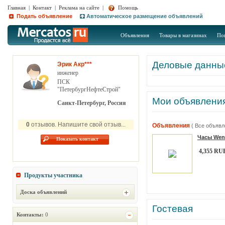
Главная
|
Контакт
|
Реклама на сайте
|
Помощь
Подать объявление
Автоматическое размещение объявлений
Объявления
Товары в магазинах
По
Деловые данны
Эрик Акр***
инженер
ПСК
"ПетербургНефтеСтрой"
Мои объявлени
Санкт-Петербург, Россия
0
отзывов. Напишите свой отзыв...
Объявления
( Все объявл
Часы Wen
Показать контакт
4,355 RU
Продукты участника
Доска объявлений
Гостевая
Контакты:
0