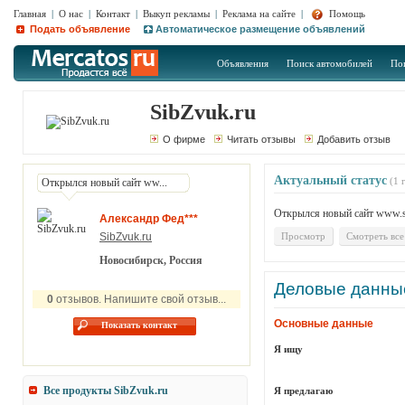
Главная
|
О нас
|
Контакт
|
Выкуп рекламы
|
Реклама на сайте
|
Помощь
Подать объявление
Автоматическое размещение объявлений
Объявления
Поиск автомобилей
По
SibZvuk.ru
О фирме
Читать отзывы
Добавить отзыв
Актуальный статус
(1 
Открылся новый сайт ww...
Открылся новый сайт www.si
Александр Фед***
SibZvuk.ru
Просмотр
Смотреть все
Новосибирск, Россия
Деловые данны
0
отзывов. Напишите свой отзыв...
Основные данные
Показать контакт
Я ищу
Все продукты
SibZvuk.ru
Я предлагаю