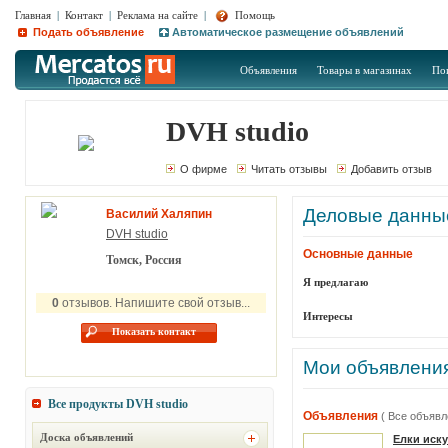
Главная
|
Контакт
|
Реклама на сайте
|
Помощь
Подать объявление
Автоматическое размещение объявлений
Объявления
Товары в магазинах
По
DVH studio
О фирме
Читать отзывы
Добавить отзыв
Деловые данны
Василий Халяпин
DVH studio
Основные данные
Томск, Россия
Я предлагаю
0
отзывов. Напишите свой отзыв...
Интересы
Показать контакт
Мои объявлени
Все продукты
DVH studio
Объявления
( Все объявл
Доска объявлений
Елки иск