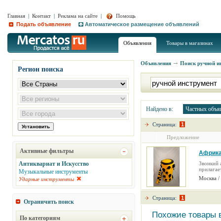
Главная
|
Контакт
|
Реклама на сайте
|
Помощь
Подать объявление
Автоматическое размещение объявлений
Объявления
Товары в магазинах
Объявления
Поиск
ручной и
Регион поиска
Найдено в:
Частных объя
Страница:
1
Предложение
Активные фильтры
Африка
Антиквариат и Искусство
Звонкий 
прилагае
Музыкальные инструменты
Москва /
Ударные инструменты
Страница:
1
Ограничить поиск
Похожие товары 
По категориям