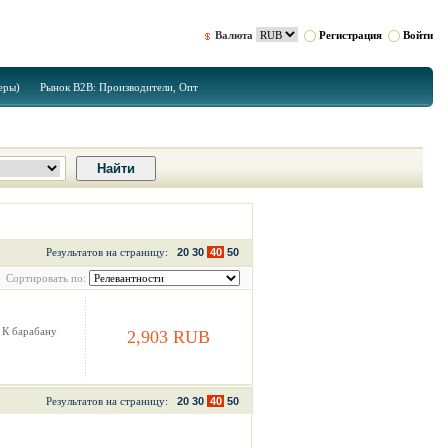
Валюта
Регистрация
Войти
еры)
Рынок B2B: Производители, Опт
Результатов на страницу:
20
30
40
50
Сортировать по:
 К барабану
2,903 RUB
Результатов на страницу:
20
30
40
50