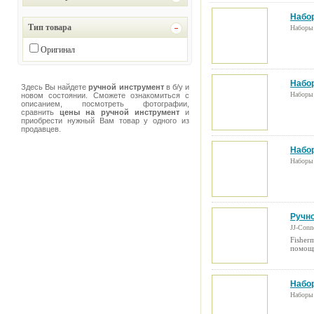
Набор
Тип товара
Наборы
Оригинал
Набор
Здесь Вы найдете
ручной инструмент
в б/у и
Наборы
новом состоянии. Сможете ознакомиться с
описанием, посмотреть фотографии,
сравнить
цены на ручной инструмент
и
приобрести нужный Вам товар у одного из
продавцев.
Набор
Наборы
Ручн
JJ-Conn
Fisher
помощь
Набор
Наборы