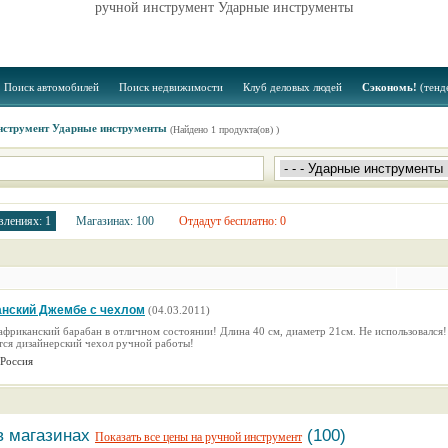
ручной инструмент Ударные инструменты
Поиск автомобилей
Поиск недвижимости
Клуб деловых людей
Сэкономь!
(тенд
нструмент Ударные инструменты
(Найдено 1 продукта(ов) )
влениях: 1
Магазинах: 100
Отдадут бесплатно: 0
нский Джембе с чехлом
(04.03.2011)
африканский барабан в отличном состоянии! Длина 40 см, диаметр 21см. Не использовался!
тся дизайнерский чехол ручной работы!
 Россия
в магазинах
(100)
Показать все цены на ручной инструмент