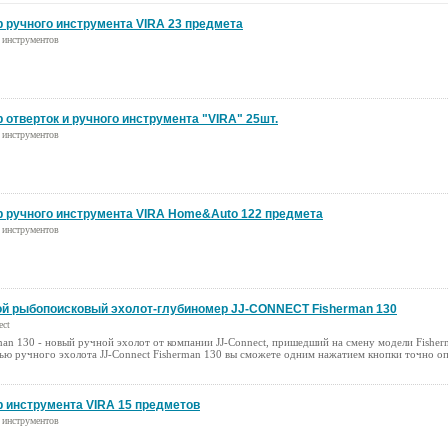
 ручного инструмента VIRA 23 предмета
 инструментов
 отверток и ручного инструмента "VIRA" 25шт.
 инструментов
 ручного инструмента VIRA Home&Auto 122 предмета
 инструментов
ой рыбопоисковый эхолот-глубиномер JJ-CONNECT Fisherman 130
ect
man 130 - новый ручной эхолот от компании JJ-Connect, пришедший на смену модели Fisher
ю ручного эхолота JJ-Connect Fisherman 130 вы сможете одним нажатием кнопки точно опр
 инструмента VIRA 15 предметов
 инструментов