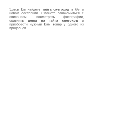
Здесь Вы найдете
тайга снегоход
в б/у и
новом состоянии. Сможете ознакомиться с
описанием, посмотреть фотографии,
сравнить
цены на тайга снегоход
и
приобрести нужный Вам товар у одного из
продавцев.