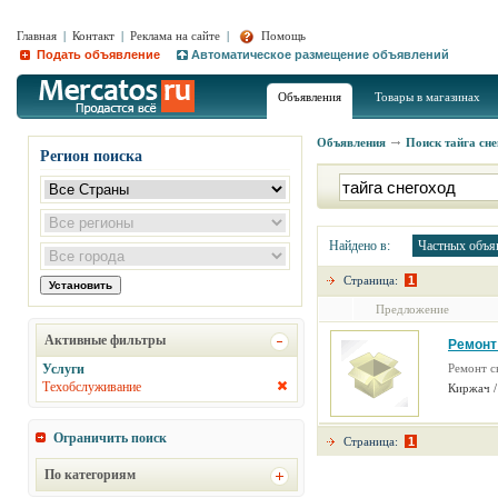
Главная
|
Контакт
|
Реклама на сайте
|
Помощь
Подать объявление
Автоматическое размещение объявлений
Объявления
Товары в магазинах
Объявления
Поиск
тайга сн
Регион поиска
Найдено в:
Частных объя
Страница:
1
Предложение
Активные фильтры
Ремонт 
Услуги
Ремонт с
Техобслуживание
Киржач /
Ограничить поиск
Страница:
1
По категориям