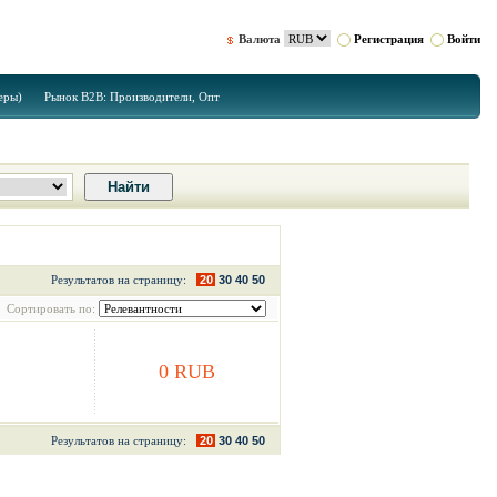
Валюта
Регистрация
Войти
еры)
Рынок B2B: Производители, Опт
Результатов на страницу:
20
30
40
50
Сортировать по:
0 RUB
Результатов на страницу:
20
30
40
50