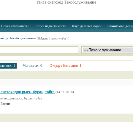
тайга снегоход Техобслуживание
Поиск автомобилей
Поиск недвижимости
Клуб деловых людей
Сэкономь!
(тенд
егоход Техобслуживание
(Найдено 1 продукта(ов) )
влениях: 1
Магазинах: 0
Отдадут бесплатно: 1
снегоходов рысь, буран, тайга
(14.11.2010)
негоходов рысь, буран, тайга
 Россия