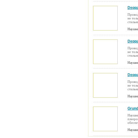
Deppa
Провод
не тол
стильн
Наушн
Deppa
Провод
не тол
стильн
Наушн
Deppa
Провод
не тол
стильн
Наушн
Grund
Наушни
плееро
обеспе
Наушн