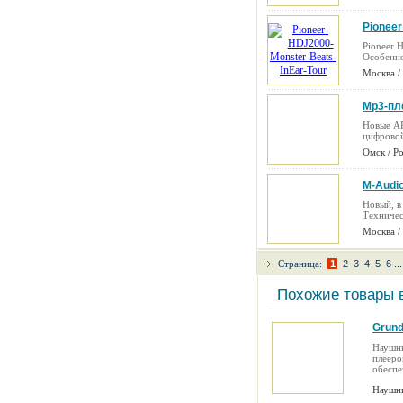
Pioneer
Pioneer 
Особенно
Москва /
Mp3-пл
Новые AP
цифровой
Омск / Р
M-Audio
Новый, 
Техничес
Москва /
Страница:
1
2
3
4
5
6
...
Похожие товары 
Grund
Наушни
плееро
обеспе
Наушн