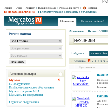
НА
Главная
|
О нас
|
Контакт
|
Выкуп рекламы
|
Реклама на сайте
|
Помощь
Подать объявление
Автоматическое размещение объявлений
Объявления
Поиск автомобилей
Объявления
Поиск
НАУШНИ
Регион поиска
Найдено в:
Частных объя
Страница:
1
2
3
4
5
6
...
Предложение
Активные фильтры
наушни
Музыка
Продаю а
в комплек
DJ-оборудование
Москва /
Клубное и сценическое оборудование
Музыка в формате MP3
Музыкальные инструменты
Наушни
АБСОЛЮТ
Студийное оборудование
Вид науш