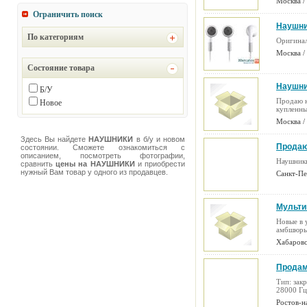
Москва /
Ограничить поиск
Наушни
По категориям
Оригинал
Москва /
Состояние товара
Наушник
Б/У
Продаю н
Новое
купленны
Москва /
Здесь Вы найдете
НАУШНИКИ
в б/у и новом
Продаю
состоянии. Сможете ознакомиться с
описанием, посмотреть фотографии,
Наушники
сравнить
цены на НАУШНИКИ
и приобрести
нужный Вам товар у одного из продавцев.
Санкт-Пе
Мульти
Новые в 
амбшюры 
Хабаровс
Продам 
ру
(17.0
Тип: зак
28000 Гц
Ростов-н