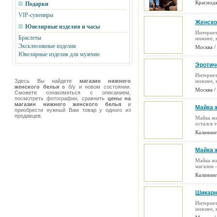
Краснода
Подарки
VIP-сувениры
Женско
Ювелирные изделия и часы
Интернет
Браслеты
нижнее, 
Эксклюзивные изделия
Москва /
Ювелирные изделия для мужчин
Эротич
моделе
Интернет
Здесь Вы найдете
магазин нижнего
нижнее, 
женского белья
в б/у и новом состоянии.
Москва /
Сможете ознакомиться с описанием,
посмотреть фотографии, сравнить
цены на
магазин нижнего женского белья
и
Майка 
приобрести нужный Вам товар у одного из
продавцев.
Майка же
остался т
Калининг
Майка 
Майка же
магазин -
Калининг
Шикарн
Интернет
нижнее, 