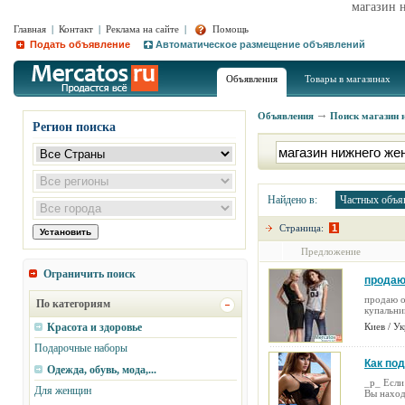
магазин 
Главная
|
Контакт
|
Реклама на сайте
|
Помощь
Подать объявление
Автоматическое размещение объявлений
Объявления
Товары в магазинах
Объявления
Поиск
магазин 
Регион поиска
Найдено в:
Частных объя
Страница:
1
Предложение
Ограничить поиск
продаю
(30.09.2
продаю о
По категориям
купальник
Красота и здоровье
Киев / У
Подарочные наборы
Как по
Одежда, обувь, мода,...
_p_ Если
Для женщин
Вы наход