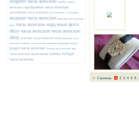
longines часы женские
cartier часы
серебряные часы женские
женские
российские часы женские
часы женские со стразами
модные часы женские
наручные часы женские
часы женские наручные фото
фото
dkny часы женские
часы женские
dkny
золотые часы женские ника
наручные часы
женские стильные
часы женские наручные необычные москва
piaget часы женские
золотые часы женские цена
tommy hilfiger
часы женские прикольные
часы женские
Страница:
1
2
3
4
5
6
..