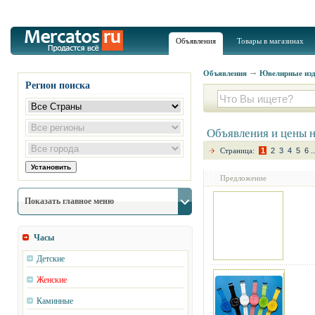
Объявления
Товары в магазинах
Объявления
Ювелирные изд
Регион поиска
Объявления и цены 
Страница:
1
2
3
4
5
6
..
Предложение
Показать главное меню
Часы
Детские
Женские
Каминные