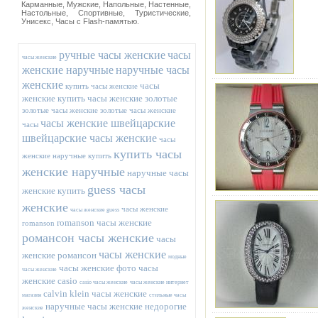
Карманные, Мужские, Напольные, Настенные,
Настольные, Спортивные, Туристические,
Унисекс, Часы с Flash-памятью.
ручные часы женские
часы
часы женские
женские наручные
наручные часы
женские
часы
купить часы женские
женские купить
часы женские золотые
золотые часы женские
золотые часы женские
часы женские швейцарские
часы
швейцарские часы женские
часы
купить часы
женские наручные купить
женские наручные
наручные часы
guess часы
женские купить
женские
часы женские
часы женские guess
romanson часы женские
romanson
романсон часы женские
часы
часы женские
женские романсон
модные
часы женские фото
часы
часы женские
женские casio
casio часы женские
часы женские интернет
calvin klein часы женские
магазин
стильные часы
наручные часы женские недорогие
женские