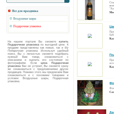
Ста
кон
"Ах
Все для праздника
Мос
Воздушные шары
Подарочная упаковка
Цв
Пре
баб
Каз
На нашем портале Вы сможете
купить
Подарочная упаковка
по выгодной цене. К
продаже представлены как новые, так и
б/у
Подарочная упаковка
. Используя удобный
поиск, Вы с легкостью сможете подобрать
По
нужный Вам товар, ознакомиться с
описанием и оценить его состояние по
Пре
фотографиям. Если
цена Подарочная
асс
упаковка
Вас не устроит, Вы сможете сразу
Каз
же ознакомиться с предложениями других
продавцев. Помимо этого мы предлагаем Вам
ознакомиться и с похожими товарами и
услгами: Воздушные шары, Подарочная
упаковка.
Фо
Фон
Сам
Де