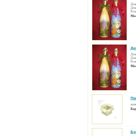
Дек
Дек
Рож
Мос
Де
Дек
Дек
Рож
Мос
Пр
жив
Бар
Бу