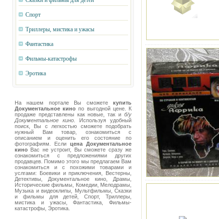
Сказки и фильмы для детей
Спорт
Триллеры, мистика и ужасы
Фантастика
Фильмы-катастрофы
Эротика
На нашем портале Вы сможете
купить
Документальное кино
по выгодной цене. К
продаже представлены как новые, так и
б/у
Документальное кино
. Используя удобный
поиск, Вы с легкостью сможете подобрать
нужный Вам товар, ознакомиться с
описанием и оценить его состояние по
фотографиям. Если
цена Документальное
кино
Вас не устроит, Вы сможете сразу же
ознакомиться с предложениями других
продавцев. Помимо этого мы предлагаем Вам
ознакомиться и с похожими товарами и
услгами: Боевики и приключения, Вестерны,
Детективы, Документальное кино, Драмы,
Исторические фильмы, Комедии, Мелодрамы,
Музыка и видеоклипы, Мультфильмы, Сказки
и фильмы для детей, Спорт, Триллеры,
мистика и ужасы, Фантастика, Фильмы-
катастрофы, Эротика.