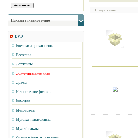
Предложение
Показать главное меню
DVD
Боевики и приключения
Вестерны
Детективы
Документальное кино
Драмы
Исторические фильмы
Комедии
Мелодрамы
Музыка и видеоклипы
Мультфильмы