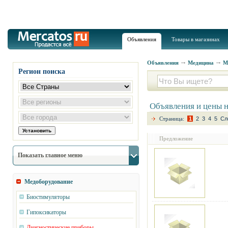
Объявления
Товары в магазинах
Объявления
Медицина
М
Регион поиска
Объявления и цены 
Страница:
1
2
3
4
5
Сл
Предложение
Показать главное меню
Медоборудование
Биостимуляторы
Гипоксикаторы
Диагностические приборы