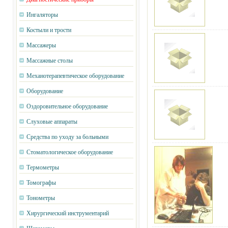
Ингаляторы
Костыли и трости
Массажеры
Массажные столы
Механотерапевтическое оборудование
Оборудование
Оздоровительное оборудование
Слуховые аппараты
Средства по уходу за больными
Стоматологическое оборудование
Термометры
Томографы
Тонометры
Хирургический инструментарий