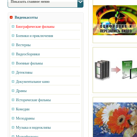
Показать главное меню
Видеокассеты
Биографические фильмы
Боевики и приключения
Вестерны
Видеосборники
Военные фильмы
Детективы
Документальное кино
Драмы
Исторические фильмы
Комедии
Мелодрамы
Музыка и видеоклипы
Мультфильмы