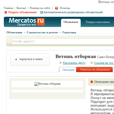
Ветошь от
Главная
|
Контакт
|
Реклама на сайте
|
Помощь
Подать объявление
Автоматическое размещение объявлений
Объявления
Товары в магазинах
Объявления
Строительство и ремонт
Герметики
Ветошь отборная
Санкт-Петерб
вернуться в поиск
Рассказать другу
Ссылка на это
Ответить на объявление
Описание
Описание пр
Ветошь обтиро
В евробрикетах
Лоскут не мене
Подходит для 
впитывает вод
Используется 
металлургии, н