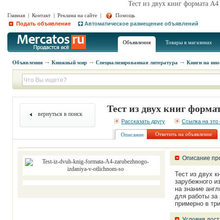
Тест из двух книг формата А4
Главная
|
Контакт
|
Реклама на сайте
|
Помощь
Подать объявление
Автоматическое размещение объявлений
Объявления
Товары в магазинах
Объявления
Книжный мир
Специализированная литература
Книги на ин
Тест из двух книг форма
вернуться в поиск
Рассказать другу
Ссылка на это
Ответить на объявление
Описание
Описание пр
Тест из двух к
зарубежного и
на знание англ
для работы за
примерно в тр
Условия дост