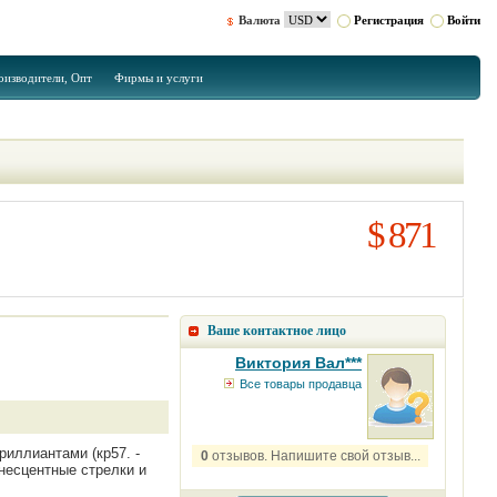
Валюта
Регистрация
Войти
оизводители, Опт
Фирмы и услуги
$ 871
Ваше контактное лицо
Виктория Вал***
Все товары продавца
риллиантами (кр57. -
0
отзывов. Напишите свой отзыв...
инесцентные стрелки и