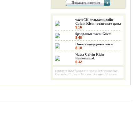
Показать контакт
часыCK кельвин кляйн
Calvin Klein jотличные цены
$ 16
брэндовые часы Gucci
$ 48
Новые кварцевые часы
$ 10
Часы Calvin Klein
Postminimal
$ 32
Продаю Швейцарские часы Technomarine,
Geneve, Cruise в Москва. Раздел Унисекс