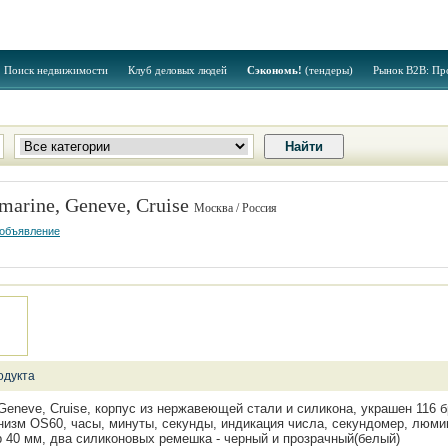
Поиск недвижимости
Клуб деловых людей
Сэкономь!
(тендеры)
Рынок B2B: Пр
arine, Geneve, Cruise
Москва / Россия
 объявление
одукта
Geneve, Cruise, корпус из нержавеющей стали и силикона, украшен 116 б
ханизм OS60, часы, минуты, секунды, индикация числа, секундомер, люм
р 40 мм, два силиконовых ремешка - черный и прозрачный(белый)