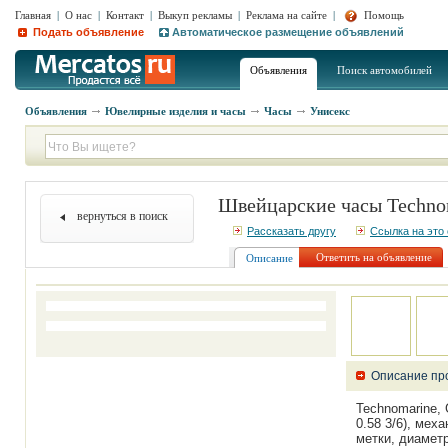
Главная
|
О нас
|
Контакт
|
Выкуп рекламы
|
Реклама на сайте
|
Помощь
Подать объявление
Автоматическое размещение объявлений
Объявления
Поиск автомобилей
Объявления
Ювелирные изделия и часы
Часы
Унисекс
Швейцарские часы Technom
вернуться в поиск
Рассказать другу
Ссылка на это
Ответить на объявление
Описание
Описание пр
Technomarine, 
0.58 3/6), ме
метки, диамет