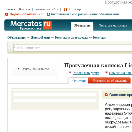
Прогулочная ко
Главная
|
Контакт
|
Реклама на сайте
|
Помощь
Подать объявление
Автоматическое размещение объявлений
Объявления
Товары в магазинах
Объявления
Детский мир
Коляски и автокресла
Коляски
Прогулочная коляска Lid
вернуться в поиск
Рассказать другу
Ссылка на это
Ответить на объявление
Описание
Описание пр
Алюминиевая р
регулируемых 
надежный 5-то
солнцезащитны
оборудованы т
дизайн; в комп