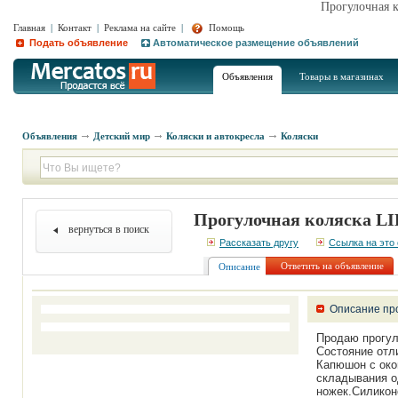
Прогулочная 
Главная
|
Контакт
|
Реклама на сайте
|
Помощь
Подать объявление
Автоматическое размещение объявлений
Объявления
Товары в магазинах
Объявления
Детский мир
Коляски и автокресла
Коляски
Прогулочная коляска L
вернуться в поиск
Рассказать другу
Ссылка на это
Ответить на объявление
Описание
Описание пр
Продаю прогуло
Состояние отл
Капюшон с око
складывания о
ножек.Силикон