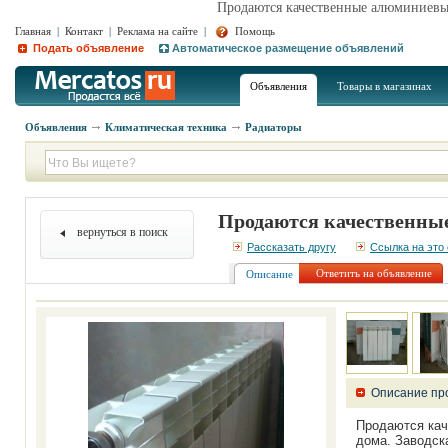
Продаются качественные алюминиевы
Главная
|
Контакт
|
Реклама на сайте
|
Помощь
Подать объявление
Автоматическое размещение объявлений
Объявления
Товары в магазинах
Объявления
Климатическая техника
Радиаторы
Продаются качественны
вернуться в поиск
Рассказать другу
Ссылка на это
Ответить на объявление
Описание
Описание пр
Продаются кач
дома. Заводска