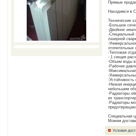
Прямые продаж
Находимся в Са
Технические х
-Большое сече
-Двойное эмал
-Специальный 
лазерной свар
-Универсально
отопительных 
-Тепловая отда
- 1 секция рас
-Объем воды в 
-Рабочее давл
-Максимальная
-Универсальны
-Устойчивость 
-Низкая инерц
небольшим объ
-Радиаторы об
их транспортир
-Радиаторы мо
предотвращаю
Специальная це
Можем доставит
Условия дост