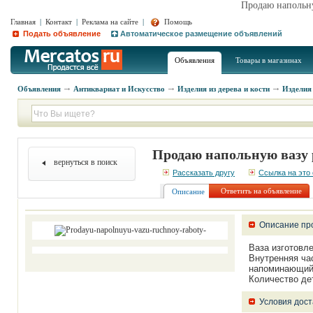
Продаю напольну
Главная
|
Контакт
|
Реклама на сайте
|
Помощь
Подать объявление
Автоматическое размещение объявлений
Объявления
Товары в магазинах
Объявления
Антиквариат и Искусство
Изделия из дерева и кости
Изделия 
Продаю напольную вазу 
вернуться в поиск
Рассказать другу
Ссылка на это
Ответить на объявление
Описание
Описание пр
Ваза изготовл
Внутренняя ча
напоминающий 
Количество дет
Условия дост