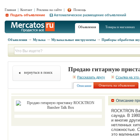
Главная
|
Контакт
|
Реклама на сайте
|
Помощь
Подать объявление
Автоматическое размещение объявлений
Объявления
Товары в магазинах
Объявления
Музыка
Музыкальные инструменты
Приборы обработки зв
Продаю гитарную прист
вернуться в поиск
Рассказать другу
Ссылка на это
Ответить на объявление
Описание
Описание пр
ROCKTRON Bans
саунда. В 1980
и многие друг
нетленных хит
сложностью. С
это маленькая