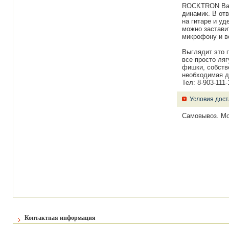
ROCKTRON Bans
динамик. В отв
на гитаре и уд
можно заставит
микрофону и вс
Выглядит это п
все просто ляг
фишки, собств
необходимая д
Тел: 8-903-111
Условия дост
Самовывоз. Мо
Контактная информация