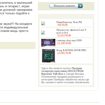
усилитель и маленький
Показать контакт
ль и гитарист, играя
При должной тренировке
тся только подойти к
Ревербератор Лель РЦ
е звуки!!! На концерте
700 RUB
айти индивидуальные
Процессор эфектов Line 6
Словом вещь просто
pod xt live
11,613 RUB
сэмплер akai mpc1000
21,290 RUB
Korg KAOSSILATOR PRO
12,581 RUB
Здесь Вы можете купить
Продаю
гитарную приставку ROCKTRON
Banshee Talk Box
в городе Москва.
Объявление продажи размещено в
категории Приборы обработки звука где
Вы сможете найти похожие объявления.