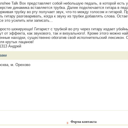
hee Talk Box представляет собой небольшую педаль, в которой есть 
ерстие динамика вставляется трубка. Далее подключается гитара в педа
ерживая трубку во рту получает звук, что-то между голосом и гитарой. 
ь гитару разговаривать, когда к звуку из трубки добавлять слова. Остае
е это усилить или записать...
росто шокирующе! Гитарист с трубкой во рту через гитару издает убойны
ут от эффекта, как звукового, так и визуального!. Кроме этого можно н
енные находки, существенно обогатив свой исполнительский лексикон. 
ля крутых пацанов!
-1313 Андрей
авки
сква, м. Орехово
Форма контакта