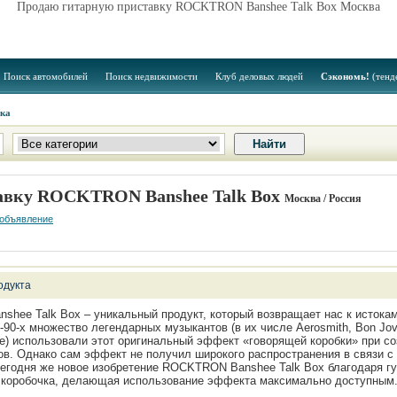
Продаю гитарную приставку ROCKTRON Banshee Talk Box Москва
Поиск автомобилей
Поиск недвижимости
Клуб деловых людей
Сэкономь!
(тенд
ука
авку ROCKTRON Banshee Talk Box
Москва / Россия
 объявление
одукта
hee Talk Box – уникальный продукт, который возвращает нас к истокам
-90-х множество легендарных музыкантов (в их числе Aerosmith, Bon Jovi
ие) использовали этот оригинальный эффект «говорящей коробки» при со
ов. Однако сам эффект не получил широкого распространения в связи с
егодня же новое изобретение ROCKTRON Banshee Talk Box благодаря гу
 коробочка, делающая использование эффекта максимально доступным