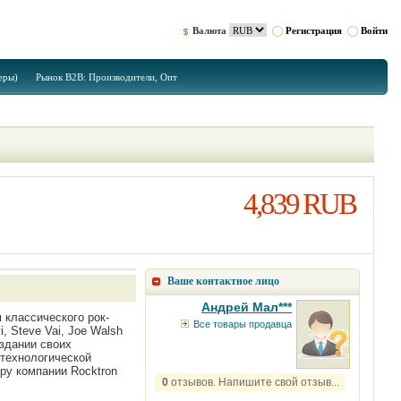
Валюта
Регистрация
Войти
еры)
Рынок B2B: Производители, Опт
4,839 RUB
Ваше контактное лицо
Андрей Мал***
 классического рок-
Все товары продавца
, Steve Vai, Joe Walsh
здании своих
 технологической
ру компании Rocktron
0
отзывов. Напишите свой отзыв...
.