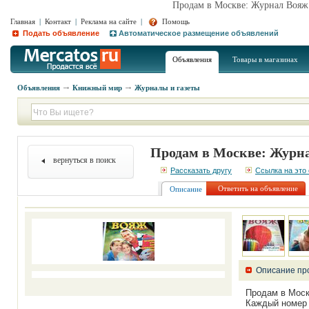
Продам в Москве: Журнал Вояж 
Главная
|
Контакт
|
Реклама на сайте
|
Помощь
Подать объявление
Автоматическое размещение объявлений
Объявления
Товары в магазинах
Объявления
Книжный мир
Журналы и газеты
Продам в Москве: Журна
вернуться в поиск
Рассказать другу
Ссылка на это
Ответить на объявление
Описание
Описание пр
Продам в Моск
Каждый номер 