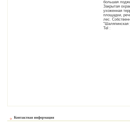
большая лоджи
Закрытая охра
ухоженная терр
площадки, реч
лес. Собственн
"Шаляпинская у
Tel :
Контактная информация