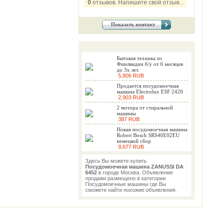
0
отзывов. Напишите свой отзыв...
Показать контакт
Бытовая техника из
Финляндии б/у от 6 месяцев
до 3х лет.
5,806 RUB
Продается посудомоечная
машина Electrolux ESF 2420
2,903 RUB
2 мотора от стиральной
машины
387 RUB
Новая посудомоечная машина
Robert Bosch SRS40E02EU
немецкой сбор
9,677 RUB
Здесь Вы можете купить
Посудомоечная машина ZANUSSI DA
6452
в городе Москва. Объявление
продажи размещено в категории
Посудомоечные машины где Вы
сможете найти похожие объявления.