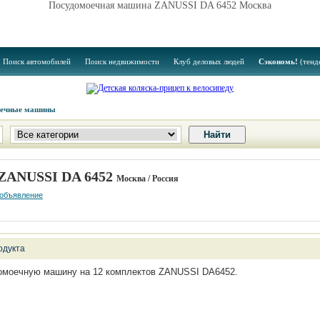
Посудомоечная машина ZANUSSI DA 6452 Москва
Поиск автомобилей
Поиск недвижимости
Клуб деловых людей
Сэкономь!
(тенд
оечные машины
ZANUSSI DA 6452
Москва / Россия
 объявление
одукта
омоечную машину на 12 комплектов ZANUSSI DA6452.