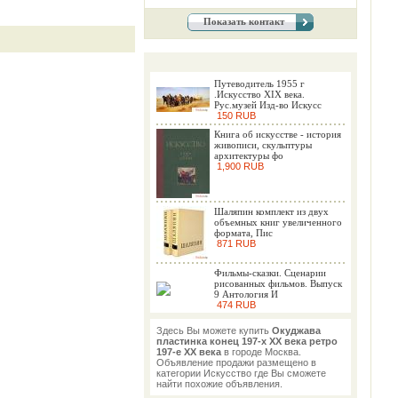
Показать контакт
Путеводитель 1955 г
.Искусство ХIХ века.
Рус.музей Изд-во Искусс
150 RUB
Книга об искусстве - история
живописи, скульптуры
архитектуры фо
1,900 RUB
Шаляпин комплект из двух
объемных книг увеличенного
формата, Пис
871 RUB
Фильмы-сказки. Сценарии
рисованных фильмов. Выпуск
9 Антология И
474 RUB
Здесь Вы можете купить
Окуджава
пластинка конец 197-х ХХ века ретро
197-е ХХ века
в городе Москва.
Объявление продажи размещено в
категории Искусство где Вы сможете
найти похожие объявления.