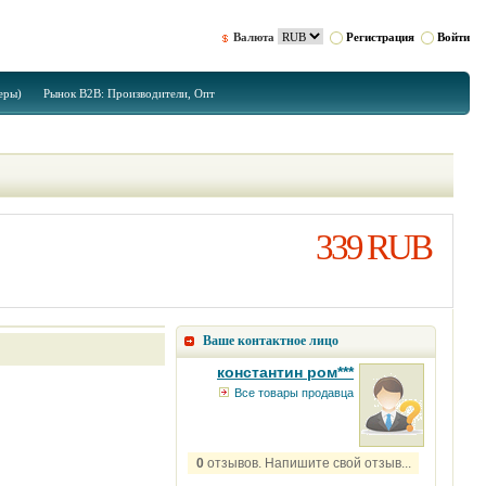
Валюта
Регистрация
Войти
еры)
Рынок B2B: Производители, Опт
339 RUB
Ваше контактное лицо
константин ром***
Все товары продавца
0
отзывов. Напишите свой отзыв...