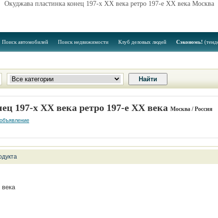
Окуджава пластинка конец 197-х ХХ века ретро 197-е ХХ века Москва
Поиск автомобилей
Поиск недвижимости
Клуб деловых людей
Сэкономь!
(тенд
ц 197-х ХХ века ретро 197-е ХХ века
Москва / Россия
 объявление
одукта
 века