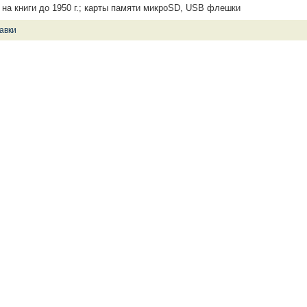
 на книги до 1950 г.; кaрты памяти микроSD, USB флешки
авки