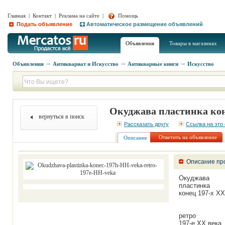
Главная
|
Контакт
|
Реклама на сайте
|
Помощь
Подать объявление
Автоматическое размещение объявлений
Объявления
Товары в магазинах
Объявления
Антиквариат и Искусство
Антикварные книги
Искусство
Окуджава пластинка коне
вернуться в поиск
Рассказать другу
Ссылка на это
Ответить на объявление
Описание
Описание пр
Окуджава
пластинка
конец 197-х ХХ
ретро
197-е ХХ века