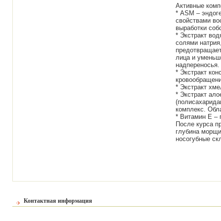
Активные комп
* ASM – эндог
свойствами во
выработки собс
* Экстракт во
солями натрия
предотвращает
лица и уменьш
надпереносья.
* Экстракт кон
кровообращени
* Экстракт хм
* Экстракт ал
(полисахарида
комплекс. Обл
* Витамин Е –
После курса 
глубина морщи
носогубные скл
Контактная информация