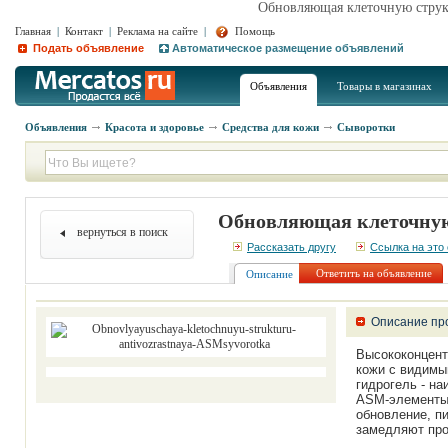
Обновляющая клеточную струк
Главная
|
Контакт
|
Реклама на сайте
|
Помощь
Подать объявление
Автоматическое размещение объявлений
Объявления
Товары в магазинах
Объявления
Красота и здоровье
Средства для кожи
Сыворотки
Обновляющая клеточную
вернуться в поиск
Рассказать другу
Ссылка на это
Ответить на объявление
Описание
Описание пр
Высококонцент
кожи с видимы
гидрогель - н
ASM-элементы 
обновление, п
замедляют про