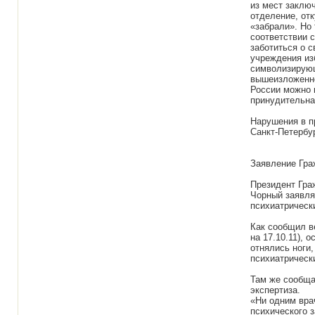
из мест заклю
отделение, от
«забрали». Но
соответствии 
заботиться о с
учреждения из
символизирующ
вышеизложенно
России можно м
принудительна
Нарушения в п
Санкт-Петербур
Заявление Гра
Президент Гра
Чорный заявля
психиатрическ
Как сообщил ве
на 17.10.11), 
отнялись ноги
психиатрическ
Там же сообща
экспертиза.
«Ни одним вра
психического 