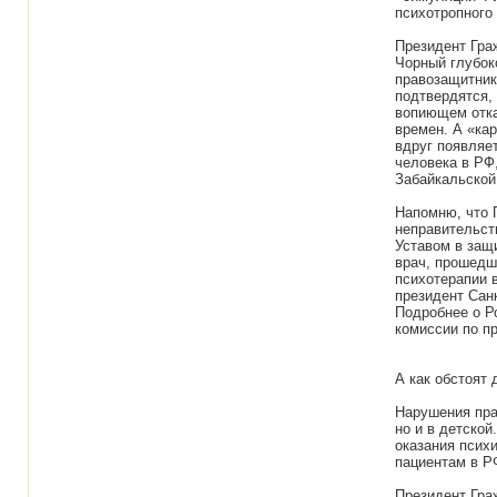
психотропного
Президент Гра
Чорный глубок
правозащитник
подтвердятся,
вопиющем отка
времен. А «ка
вдруг появляе
человека в РФ
Забайкальской
Напомню, что 
неправительст
Уставом в защ
врач, прошедш
психотерапии 
президент Сан
Подробнее о Р
комиссии по пр
А как обстоят 
Нарушения пра
но и в детской
оказания псих
пациентам в Р
Президент Гра