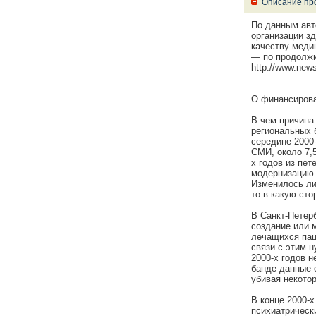
Описание пр
По данным ав
организации з
качеству меди
— по продолжит
http://www.news
О финансирова
В чем причина
региональных 
середине 2000
СМИ, около 7,
х годов из пе
модернизацию 
Изменилось ли
то в какую сто
В Санкт-Петер
создание или 
лечащихся пац
связи с этим н
2000-х годов н
банде данные 
убивая некотор
В конце 2000-
психиатрическ