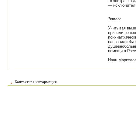
то завтра, ког
— исключитель
Эпилог
Учитывая выше
приняли решен
психиатрическ
направили бы 
душевнобольны
помощи в Росс
Иван Маркело
Контактная информация