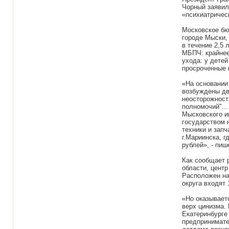
Чорный заявил
«психиатричес
Московское бю
городе Мыски,
в течение 2,5
МБПЧ: крайнее
ухода: у дете
просроченные 
«На основании
возбуждены дв
неосторожност
полномочий"...
Мысковского и
государством 
техники и запч
г.Мариинска, г
рублей», - пи
Как сообщает 
области, центр
Расположен на
округа входят 
«Но оказываетс
верх цинизма. 
Екатеринбурге 
предпринимате