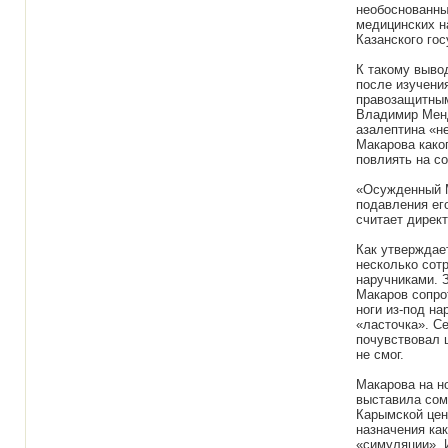
необоснованны
медицинских н
Казанского го
К такому выво
после изучени
правозащитным
Владимир Менд
азалептина «не
Макарова како
повлиять на со
«Осужденный М
подавления ег
считает дирек
Как утверждае
несколько сотр
наручниками. З
Макаров сопро
ноги из-под на
«ласточка». Се
почувствовал щ
не смог.
Макарова на н
выставила сом
Карымской цен
назначения ка
«симуляции». 