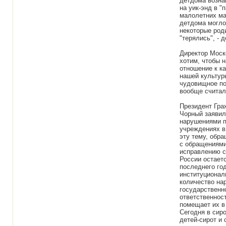
детдома возна
на уик-энд в "
малолетних ма
детдома могло
некоторые род
"терялись", -
Директор Моск
хотим, чтобы н
отношение к к
нашей культур
чудовищное по
вообще считал
Президент Гра
Чорный заявил
нарушениями п
учреждениях в
эту тему, обр
с обращениями
исправлению с
России остаетс
последнего го
институционал
количество на
государственн
ответственност
помещает их в
Сегодня в сир
детей-сирот и 