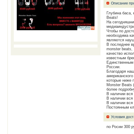
Описание пр
Глубина баса, 
Beats!
На сегодняшни
медиаиндустри
Чтобы по дост
необходима ка
являются науш
В последнее в
monster beats,
качество испо
известным бре
Единственным 
России.
Благодаря наш
американского
которые ниже п
Monster Beats 
более подробн
В наличии вся 
В наличии вся 
В наличии вся 
Постоянным кл
Условия дост
по Росии 300 р