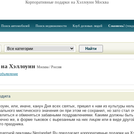
Корпоративные подарки на Хэллоуин Москва
Поиск автомобилей
Поиск недвижимости
Клуб деловых людей
Сэкономь!
(тенд
 на Хэллоуин
Москва / Россия
 объявление
одукта
оуин, или, иначе, канун Дня всех святых, пришел к нам из культуры кел
ального мистического значения он при этом не сохранил, но зато стал 
елиться и обменяться забавными поздравлениями. Какими должны быть
ечно же, в форме тыковок с вырезанным на них лицом или в виде друго
го праздника.
дартной рекламы Nestandart.Ru предлагает корпоративные подарки на 