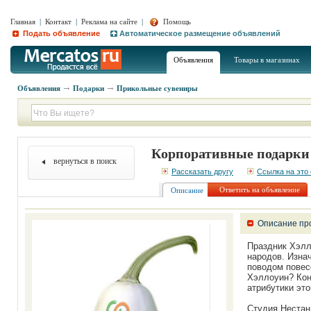
Главная
|
Контакт
|
Реклама на сайте
|
Помощь
Подать объявление
Автоматическое размещение объявлений
Объявления
Товары в магазинах
Объявления
Подарки
Прикольные сувениры
Корпоративные подарки
вернуться в поиск
Рассказать другу
Ссылка на это
Ответить на объявление
Описание
Описание пр
Праздник Хэлл
народов. Изнач
поводом повес
Хэллоуин? Кон
атрибутики это
Студия Нестан