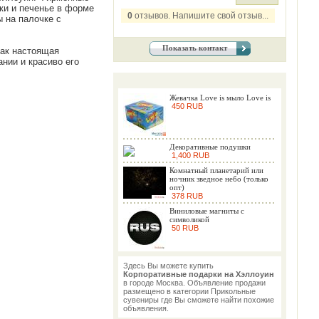
ки и печенье в форме
0
отзывов. Напишите свой отзыв...
 на палочке с
Показать контакт
как настоящая
нии и красиво его
Жевачка Love is мыло Love is
450 RUB
Декоративные подушки
1,400 RUB
Комнатный планетарий или
ночник зведное небо (только
опт)
378 RUB
Виниловые магниты с
символикой
50 RUB
Здесь Вы можете купить
Корпоративные подарки на Хэллоуин
в городе Москва. Объявление продажи
размещено в категории Прикольные
сувениры где Вы сможете найти похожие
объявления.