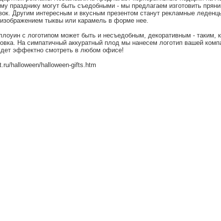
ому празднику могут быть съедобными - мы предлагаем изготовить пряни
вок. Другим интересным и вкусным презентом станут рекламные леденцы
изображением тыквы или карамель в форме нее.
ллоуин с логотипом может быть и несъедобным, декоративным - таким, 
овка. На симпатичный аккуратный плод мы нанесем логотип вашей компа
удет эффектно смотреть в любом офисе!
t.ru/halloween/halloween-gifts.htm