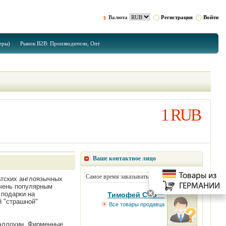
Валюта
Регистрация
Войти
еры)
Рынок B2B: Производители, Опт
1 RUB
Ваше контактное лицо
Самое время заказывать подарк...
ьтских англоязычных
очень популярным
 подарки на
Тимофей Смо***
й "страшной"
Все товары продавца
Хэллоуин. Фирменные