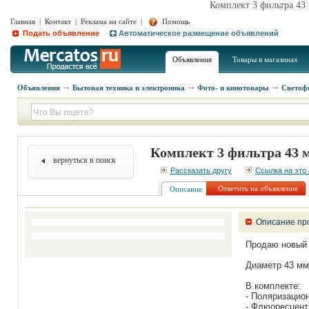
Комплект 3 фильтра 43
Главная
|
Контакт
|
Реклама на сайте
|
Помощь
Подать объявление
Автоматическое размещение объявлений
Объявления
Товары в магазинах
Объявления
Бытовая техника и электроника
Фото- и кинотовары
Светоф
Комплект 3 фильтра 43 
вернуться в поиск
Рассказать другу
Ссылка на это
Ответить на объявление
Описание
Описание пр
Продаю новый
Диаметр 43 мм 
В комплекте:
- Поляризацион
- Флюоресцентн