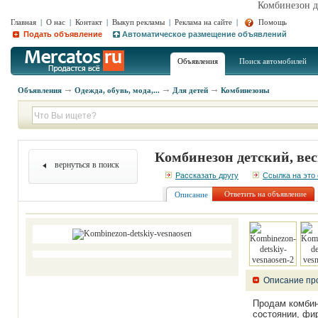
Комбинезон д
Главная
|
О нас
|
Контакт
|
Выкуп рекламы
|
Реклама на сайте
|
Помощь
Подать объявление
Автоматическое размещение объявлений
Объявления
Поиск автомобилей
Объявления
Одежда, обувь, мода,...
Для детей
Комбинезоны
Комбинезон детский, ве
вернуться в поиск
Рассказать другу
Ссылка на это
Ответить на объявление
Описание
Описание пр
Продам комбине
состоянии, фир