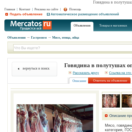
Говядина в полутушах
Главная
|
Контакт
|
Реклама на сайте
|
Помощь
Подать объявление
Автоматическое размещение объявлений
Объявления
Товары в магазинах
Объявления
Гастроном
Мясо, птица, яйца
Говядина в полутушах оп
вернуться в поиск
Рассказать другу
Ссылка на это
Ответить на объявление
Описание
Описание пр
Мясо, говядин
категория, ГОС