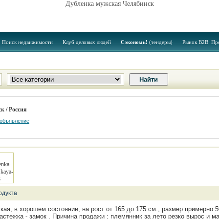
Дубленка мужская Челябинск
Поиск недвижимости
Клуб деловых людей
Сэкономь!
(тендеры)
Рынок B2B: Пр
к / Россия
 объявление
одукта
ая, в хорошем состоянии, на рост от 165 до 175 см., размер примерно 50
астежка - замок . Причина продажи : племянник за лето резко вырос и м