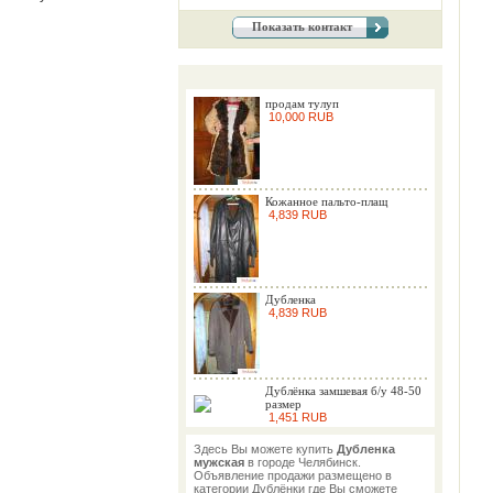
Показать контакт
продам тулуп
10,000 RUB
Кожанное пальто-плащ
4,839 RUB
Дубленка
4,839 RUB
Дублёнка замшевая б/у 48-50
размер
1,451 RUB
Здесь Вы можете купить
Дубленка
мужская
в городе Челябинск.
Объявление продажи размещено в
категории Дублёнки где Вы сможете