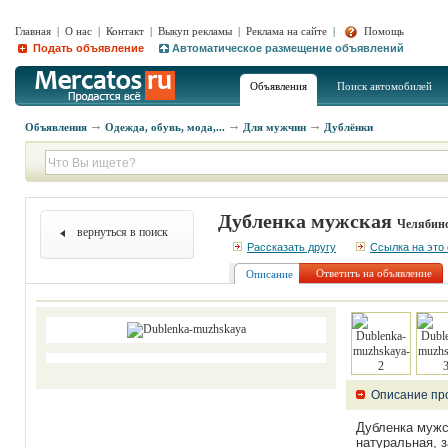
Главная
|
О нас
|
Контакт
|
Выкуп рекламы
|
Реклама на сайте
|
Помощь
Подать объявление
Автоматическое размещение объявлений
Объявления
Поиск автомобилей
Объявления
Одежда, обувь, мода,...
Для мужчин
Дублёнки
Дубленка мужская
Челябинс
вернуться в поиск
Рассказать другу
Ссылка на это
Ответить на объявление
Описание
Описание пр
Дубленка мужск
натуральная, з