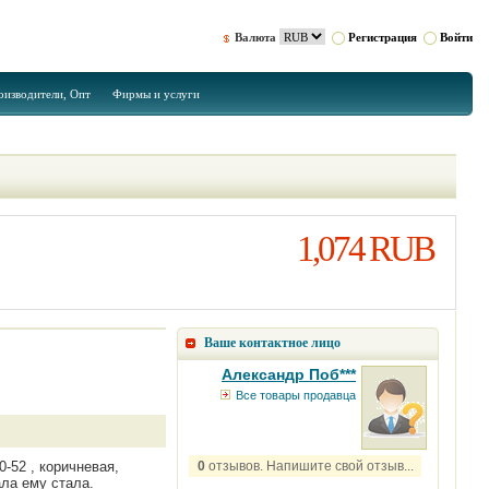
Валюта
Регистрация
Войти
оизводители, Опт
Фирмы и услуги
1,074 RUB
Ваше контактное лицо
Александр Поб***
Все товары продавца
-52 , коричневая,
0
отзывов. Напишите свой отзыв...
ала ему стала.