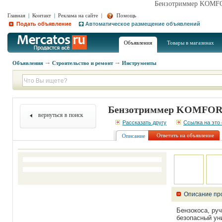
Бензотриммер KOMFOR
Главная
|
Контакт
|
Реклама на сайте
|
Помощь
Подать объявление
Автоматическое размещение объявлений
Объявления
Товары в магазинах
Объявления
Строительство и ремонт
Инструменты
Бензотриммер KOMFORT-
вернуться в поиск
Рассказать другу
Ссылка на это
Ответить на объявление
Описание
Описание пр
Бензокоса, ру
безопасный ун