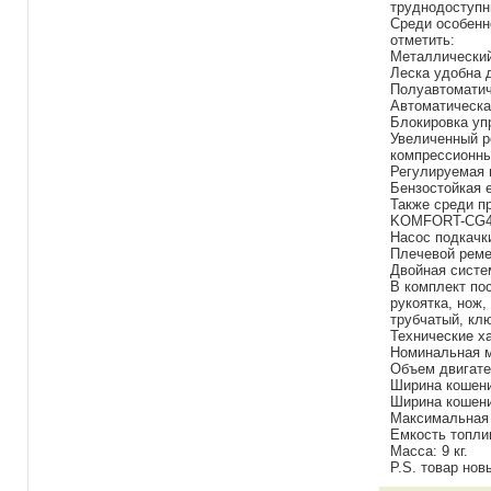
труднодоступн
Среди особенн
отметить:
Металлический
Леска удобна 
Полуавтоматич
Автоматическа
Блокировка уп
Увеличенный р
компрессионны
Регулируемая 
Бензостойкая 
Также среди п
KOMFORT-CG43
Насос подкачк
Плечевой реме
Двойная систе
В комплект по
рукоятка, нож,
трубчатый, кл
Технические 
Номинальная м
Объем двигате
Ширина кошени
Ширина кошени
Максимальная 
Емкость топлив
Масса: 9 кг.
P.S. товар нов