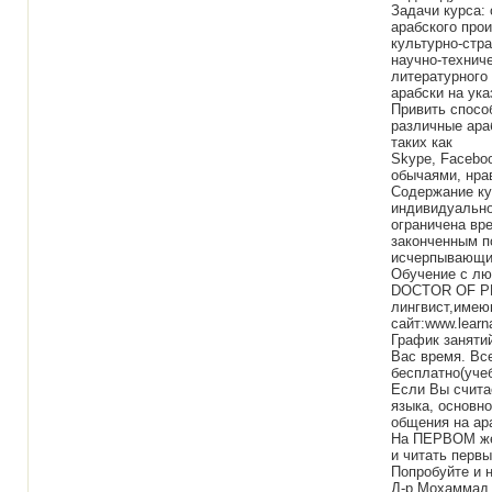
Задачи курса:
арабского прои
культурно-стр
научно-технич
литературного 
арабски на ука
Привить спосо
различные ара
таких как
Skype, Faceboo
обычаями, нра
Содержание ку
индивидуально
ограничена вр
законченным п
исчерпывающие
Обучение с лю
DOCTOR OF PH
лингвист,имею
сайт:www.learna
График заняти
Вас время. Вс
бесплатно(учеб
Если Вы счита
языка, основно
общения на ар
На ПЕРВОМ же
и читать перв
Попробуйте и 
Д-р Мохаммад