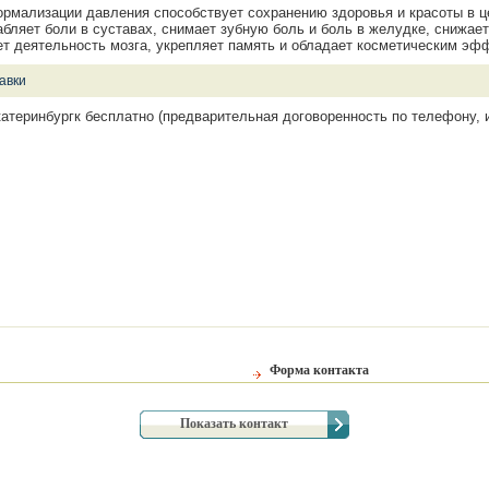
ормализации давления способствует сохранению здоровья и красоты в ц
абляет боли в суставах, снимает зубную боль и боль в желудке, снижае
ет деятельность мозга, укрепляет память и обладает косметическим эф
авки
катеринбургк бесплатно (предварительная договоренность по телефону, 
Форма контакта
Показать контакт