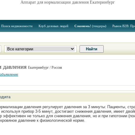
Аппарат для нормализации давления Екатеринбург
Поиск недвижимости
Клуб деловых людей
Сэкономь!
(тендеры)
Рынок B2B: Пр
и давления
Екатеринбург / Россия
 объявление
одукта
ормализации давления регулирует давления за 3 минуты: Пациенты, ст
), используя прибор 3-5 минут, достигают снижения давления, имеет дв
р эффективен не только для снижения давления, но и при гипотонии (п
 кровяное давление к физиологической норме.