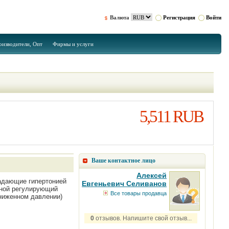
Валюта
Регистрация
Войти
оизводители, Опт
Фирмы и услуги
5,511 RUB
Ваше контактное лицо
Алексей
радающие гипертонией
Евгеньевич Селиванов
ойной регулирующий
Все товары продавца
ониженном давлении)
0
отзывов. Напишите свой отзыв...