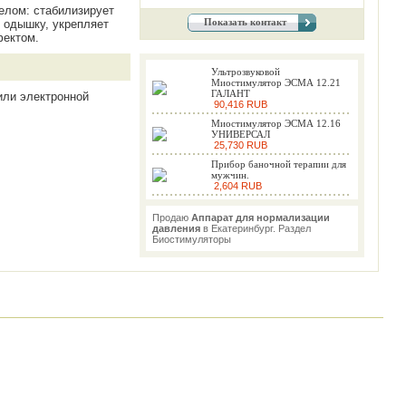
елом: стабилизирует
Показать контакт
т одышку, укрепляет
фектом.
Ультрозвуковой
Миостимулятор ЭСМА 12.21
ГАЛАНТ
или электронной
90,416 RUB
Миостимулятор ЭСМА 12.16
УНИВЕРСАЛ
25,730 RUB
Прибор баночной терапии для
мужчин.
2,604 RUB
Продаю
Аппарат для нормализации
давления
в Екатеринбург. Раздел
Биостимуляторы