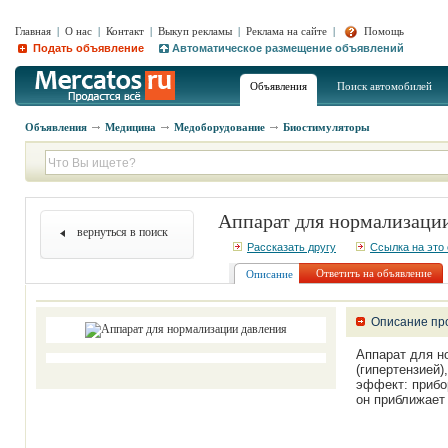
Главная
|
О нас
|
Контакт
|
Выкуп рекламы
|
Реклама на сайте
|
Помощь
Подать объявление
Автоматическое размещение объявлений
Объявления
Поиск автомобилей
Объявления
Медицина
Медоборудование
Биостимуляторы
Аппарат для нормализаци
вернуться в поиск
Рассказать другу
Ссылка на это
Ответить на объявление
Описание
Описание пр
Аппарат для н
(гипертензией
эффект: прибо
он приближает