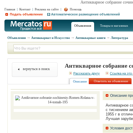
Антикварное собрание сочин
Главная
|
Контакт
|
Реклама на сайте
|
Помощь
Подать объявление
Автоматическое размещение объявлений
Объявления
Товары в магазинах
Объявления
Антиквариат и Искусство
Антикварные книги
Литература
Антикварное собрание с
вернуться в поиск
Рассказать другу
Ссылка на это
Ответить на объявление
Описание
Описание пр
Антикварное с
с тиснением ав
1955 г в отлич
Лучшая зарубе
Условия дост