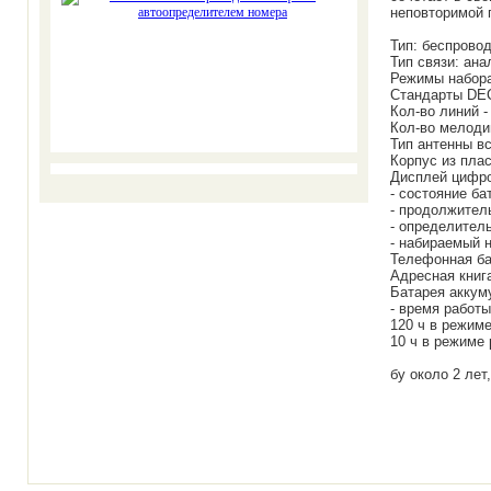
неповторимой 
Тип: беcпрово
Тип связи: ана
Режимы набора
Стандарты DE
Кол-во линий -
Кол-во мелоди
Тип антенны в
Корпус из пла
Дисплей цифр
- состояние ба
- продолжител
- определитель
- набираемый 
Телефонная ба
Адресная книга
Батарея аккум
- время работы
120 ч в режим
10 ч в режиме
бу около 2 лет