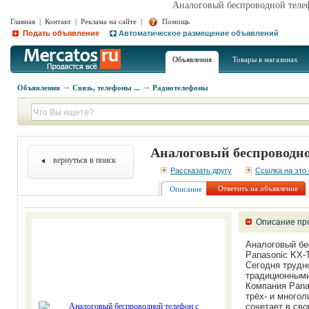
Аналоговый беcпроводной телеф
Главная
|
Контакт
|
Реклама на сайте
|
Помощь
Подать объявление
Автоматическое размещение объявлений
Объявления
Товары в магазинах
Объявления
Связь, телефоны ...
Радиотелефоны
Аналоговый беcпроводно
вернуться в поиск
Рассказать другу
Ссылка на это
Ответить на объявление
Описание
Описание пр
Аналоговый бе
Panasonic KX
Сегодня трудн
традиционными
Компания Pana
трёх- и многол
сочетает в св