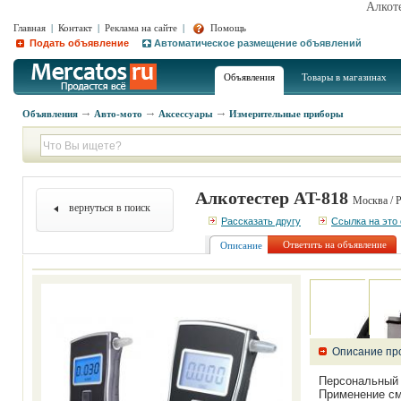
Алкот
Главная
|
Контакт
|
Реклама на сайте
|
Помощь
Подать объявление
Автоматическое размещение объявлений
Объявления
Товары в магазинах
Объявления
Авто-мото
Аксессуары
Измерительные приборы
Алкотестер AT-818
Москва / 
вернуться в поиск
Рассказать другу
Ссылка на это
Ответить на объявление
Описание
Описание пр
Персональный 
Применение см