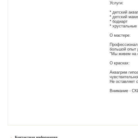
Услуги:
* детский аква
* детский мак
* бодиарт
* хрустальные 
О мастере:
Профессиональ
большой опыт р
"Мы живем на о
О красках:
Аквагрим гипо
чувствительно
Не оставляет 
Внимание - С
Контактная информация