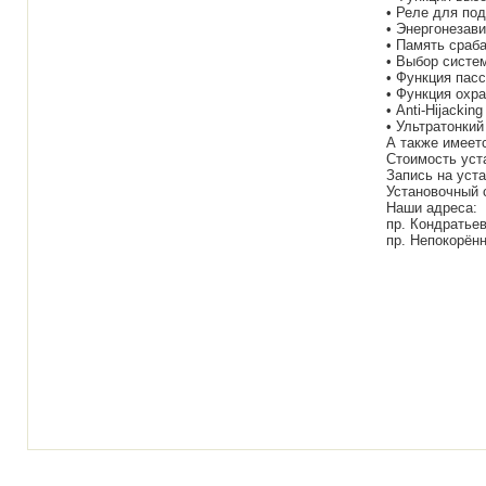
• Реле для по
• Энергонезав
• Память сраб
• Выбор систе
• Функция пас
• Функция охр
• Anti-Hijacking
• Ультратонкий
А также имеет
Стоимость уст
Запись на уста
Установочный 
Наши адреса:
пр. Кондратьев
пр. Непокорённ