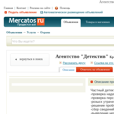
Агентств
Главная
|
Контакт
|
Реклама на сайте
|
Помощь
Подать объявление
Автоматическое размещение объявлений
Объявления
Товары в магазинах
Объявления
Услуги
Охрана
Агентство "Детектив"
Кр
вернуться в поиск
Рассказать другу
Ссылка на это
Ответить на объявление
Описание
Описание пр
Частный детек
-проверка над
-проверка пер
-розыск утрач
-решение проб
-сбор сведени
-выявление не