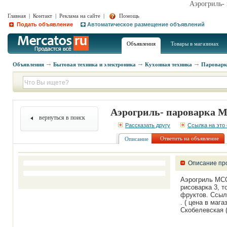
Аэрогриль- 
Главная
|
Контакт
|
Реклама на сайте
|
Помощь
Подать объявление
Автоматическое размещение объявлений
Объявления
Товары в магазинах
Объявления
Бытовая техника и электроника
Кухонная техника
Пароварк
Аэрогриль- пароварка M
вернуться в поиск
Рассказать другу
Ссылка на это
Ответить на объявление
Описание
Описание пр
Аэрогриль MCO-
рисоварка 3, т
фруктов. Ссылк
. ( цена в маг
Скобелевская 