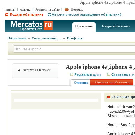
Apple iphone 4s ,iphone 4 ,ip
Главная
|
Контакт
|
Реклама на сайте
|
Помощь
Подать объявление
Автоматическое размещение объявлений
Объявления
Товары в магазинах
Объявления
Связь, телефоны ...
Телефаксы
Apple iphone 4s ,iphone 4
вернуться в поиск
Рассказать другу
Ссылка на это
Ответить на объявление
Описание
Описание пр
Hotmail;-fuwad
fuwad209@yah
Skype; - fuwar
Note; - Buy 2 ge
Apple iphone 4