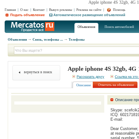
Apple iphone 4S 32gb, 4G 1
Главная
|
О нас
|
Контакт
|
Выкуп рекламы
|
Реклама на сайте
|
Помощь
Подать объявление
Автоматическое размещение объявлений
Объявления
Поиск автомобилей
Объявления
Связь, телефоны ...
Телефоны
Apple iphone 4S 32gb, 4G 
вернуться в поиск
Рассказать другу
Ссылка на это
Ответить на объявление
Описание
Описание пр
Skype: scefcik
ICQ: 60217181
E-mail:
Dear Customer,
at reasonable p
serial number. S