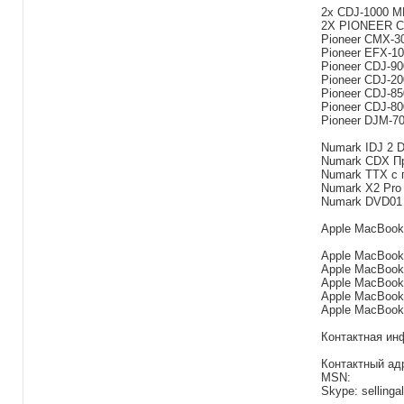
2x CDJ-1000 MK
2X PIONEER CD
Pioneer CMX-300
Pioneer EFX-1
Pioneer CDJ-90
Pioneer CDJ-20
Pioneer CDJ-850 
Pioneer CDJ-8
Pioneer DJM-70
Numark IDJ 2 DJ
Numark CDX Пря
Numark TTX с пр
Numark X2 Pro 
Numark DVD01 Д
Apple MacBook
Apple MacBook P
Apple MacBook P
Apple MacBook P
Apple MacBook P
Apple MacBook A
Контактная ин
Контактный ад
MSN:
Skype: sellinga