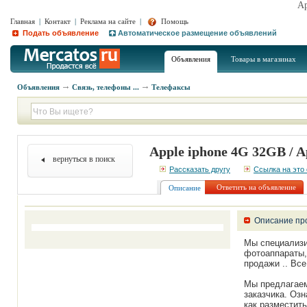
Ap
Главная
|
Контакт
|
Реклама на сайте
|
Помощь
Подать объявление
Автоматическое размещение объявлений
Объявления
Товары в магазинах
Объявления
Связь, телефоны ...
Телефаксы
Apple iphone 4G 32GB / Ap
вернуться в поиск
Рассказать другу
Ссылка на это
Ответить на объявление
Описание
Описание пр
Мы специализи
фотоаппараты,
продажи .. Вс
Мы предлагаем
заказчика. Оз
как разместить