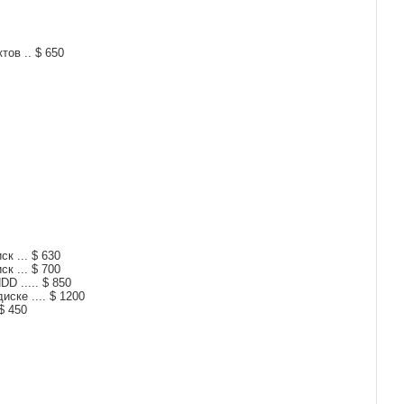
ов .. $ 650
ск ... $ 630
ск ... $ 700
DD ..... $ 850
иске .... $ 1200
$ 450