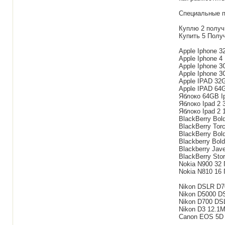
Специальные п
Куплю 2 получ
Купить 5 Получ
Apple Iphone 3
Apple Iphone 4 
Apple Iphone 3
Apple Iphone 3
Apple IPAD 32G
Apple IPAD 64G
Яблоко 64GB Ip
Яблоко Ipad 2 
Яблоко Ipad 2 
BlackBerry Bol
BlackBerry Torc
BlackBerry Bold
Blackberry Bold
Blackberry Javel
BlackBerry Stor
Nokia N900 32 Г
Nokia N810 16 Г
Nikon DSLR D70
Nikon D5000 DS
Nikon D700 DSL
Nikon D3 12.1M
Canon EOS 5D M