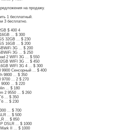
редложения на продажу.
ить 1 бесплатный.
и 3 бесплатно.
2GB $ 400 4
16GB ... $ 300
GS 32GB ... $ 230
GS 16GB ... $ 200
BWiFi 3G ... $ 200
BWiFi 3G ... $ 250
ad 2 WIFI 3G ... $ 550
32GB WIFI 3G ... $ 450
16GB WIFI 3G 4 ... $ 300
d 9900 Сенсорный ... $ 400
h 9800 ... $ 350
 9700 ... 2 $ 270
 9000 ... $ 220
in ... $ 180
m 2 9550 ... $ 260
б ... $ 350
б ... $ 230
00 ... $ 700
LR ... $ 500
R ... $ 850
P DSLR ... $ 1000
ark II ... $ 1000