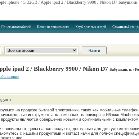
ple iphone 4G 32GB / Apple ipad 2 / Blackberry 9900 / Nikon D7 Бабушкин,
Поиск автомобилей
Поиск недвижимости
Клуб деловых людей
Сэкономь!
(тенд
ple ipad 2 / Blackberry 9900 / Nikon D7
Бабушкин, п. / Р
 объявление
одукта
руемся на продаже бытовой электроники, таких как мобильные телефо
 музыкальные инструменты, плазменные телевизоры и Яблоко Macbooks
е продукты являются совершенно новыми и оригинальными с комплектом
 специальные цены на все продукты, доступные для для удовлетворени
накомьтесь с нашими продуктами и sontact нами для полной спецификац
 заказ у нас.