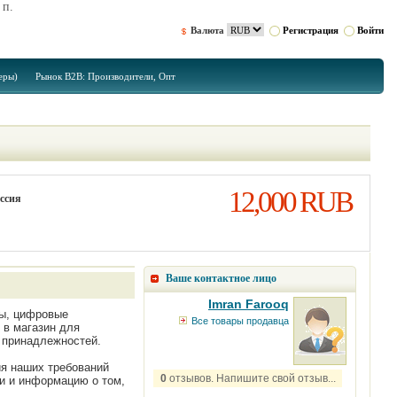
 п.
Валюта
Регистрация
Войти
еры)
Рынок B2B: Производители, Опт
12,000 RUB
оссия
Ваше контактное лицо
Imran Farooq
ны, цифровые
Все товары продавца
 в магазин для
 принадлежностей.
я наших требований
0
отзывов. Напишите свой отзыв...
ии и информацию о том,