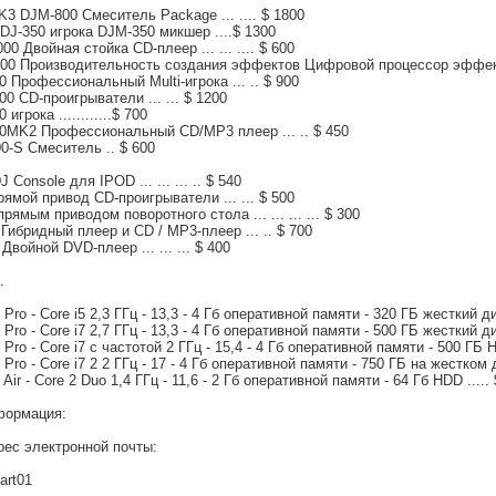
3 DJM-800 Смеситель Package ... .... $ 1800
J-350 игрока DJM-350 микшер ....$ 1300
0 Двойная стойка CD-плеер ... ... .... $ 600
000 Производительность создания эффектов Цифровой процессор эффект
0 Профессиональный Multi-игрока ... .. $ 900
00 CD-проигрыватели ... ... $ 1200
игрока ............$ 700
00MK2 Профессиональный CD/MP3 плеер ... .. $ 450
0-S Смеситель .. $ 600
 Console для IPOD ... ... ... .. $ 540
мой привод CD-проигрыватели ... ... $ 500
ямым приводом поворотного стола ... ... ... ... $ 300
Гибридный плеер и CD / MP3-плеер ... .. $ 700
войной DVD-плеер ... ... ... $ 400
.
ro - Core i5 2,3 ГГц - 13,3 - 4 Гб оперативной памяти - 320 ГБ жесткий ди
ro - Core i7 2,7 ГГц - 13,3 - 4 Гб оперативной памяти - 500 ГБ жесткий ди
ro - Core i7 с частотой 2 ГГц - 15,4 - 4 Гб оперативной памяти - 500 ГБ H
ro - Core i7 2 2 ГГц - 17 - 4 Гб оперативной памяти - 750 ГБ на жестком д
ir - Core 2 Duo 1,4 ГГц - 11,6 - 2 Гб оперативной памяти - 64 Гб HDD ..... 
формация:
рес электронной почты:
lart01