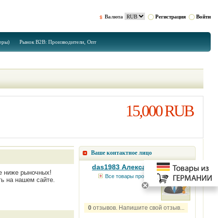
Валюта
Регистрация
Войти
еры)
Рынок B2B: Производители, Опт
15,000 RUB
Ваше контактное лицо
das1983 Александр
е ниже рыночных!
Все товары продавца
ть на нашем сайте.
0
отзывов. Напишите свой отзыв...