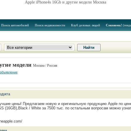
Apple iPhone4s 16Gb и другие модели Москва
Поиск автомобилей
Поиск недвижимости
Клуб деловых людей
Сэкономь!
(тенд
ругие модели
Москва / Россия
 объявление
одукта
учшие цены! Предлагаем новую и оригинальную продукцию Apple по цен
GS (16GB),Black / White за 7500 тыс. по остальным вопросам можно узна
honeapple.com/
авки