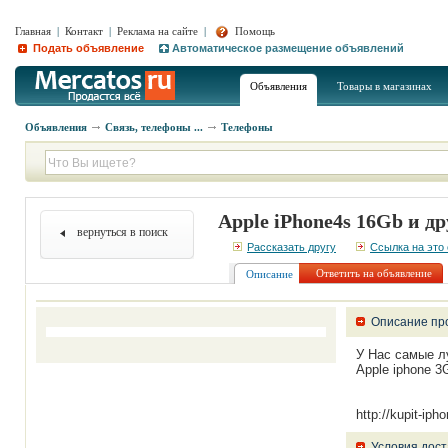
Главная
|
Контакт
|
Реклама на сайте
|
Помощь
Подать объявление
Автоматическое размещение объявлений
Объявления
Товары в магазинах
Объявления
Связь, телефоны ...
Телефоны
Apple iPhone4s 16Gb и д
вернуться в поиск
Рассказать другу
Ссылка на это
Ответить на объявление
Описание
Описание пр
У Нас самые л
Apple iphone 3
http://kupit-ip
Условия дост